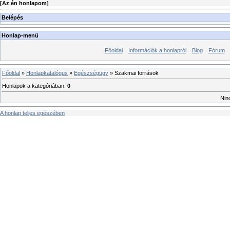
[
Az én honlapom
]
Belépés
Honlap-menü
Főoldal
Információk a honlapról
Blog
Fórum
Főoldal
»
Honlapkatalógus
»
Egészségügy
» Szakmai források
Honlapok a kategóriában
:
0
Nin
A honlap teljes egészében