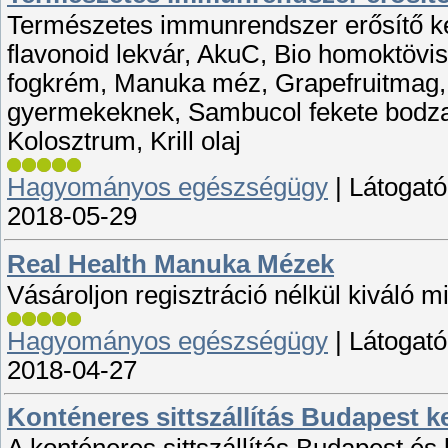
Természetes immunrendszer erősítő 
flavonoid lekvár, AkuC, Bio homoktövi
fogkrém, Manuka méz, Grapefruitmag, V
gyermekeknek, Sambucol fekete bodza 
Kolosztrum, Krill olaj
Hagyományos egészségügy
|
Látogató
2018-05-29
Real Health Manuka Mézek
Vásároljon regisztráció nélkül kiváló 
Hagyományos egészségügy
|
Látogató
2018-04-27
Konténeres sittszállítás Budapest k