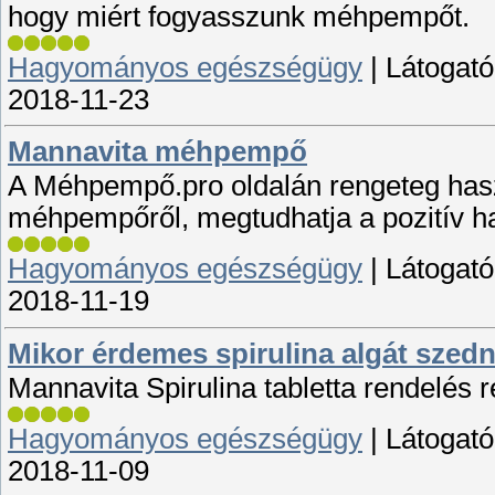
hogy miért fogyasszunk méhpempőt.
Hagyományos egészségügy
|
Látogató
2018-11-23
Mannavita méhpempő
A Méhpempő.pro oldalán rengeteg haszn
méhpempőről, megtudhatja a pozitív hat
Hagyományos egészségügy
|
Látogató
2018-11-19
Mikor érdemes spirulina algát szedn
Mannavita Spirulina tabletta rendelés reg
Hagyományos egészségügy
|
Látogató
2018-11-09