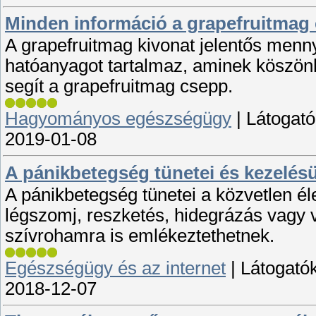
Minden információ a grapefruitmag
A grapefruitmag kivonat jelentős menn
hatóanyagot tartalmaz, aminek köszön
segít a grapefruitmag csepp.
Hagyományos egészségügy
|
Látogató
2019-01-08
A pánikbetegség tünetei és kezelés
A pánikbetegség tünetei a közvetlen éle
légszomj, reszketés, hidegrázás vagy v
szívrohamra is emlékeztethetnek.
Egészségügy és az internet
|
Látogatók
2018-12-07