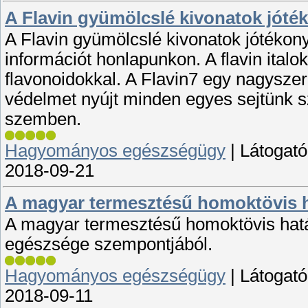
A Flavin gyümölcslé kivonatok jóték
A Flavin gyümölcslé kivonatok jótékon
információt honlapunkon. A flavin italo
flavonoidokkal. A Flavin7 egy nagyszer
védelmet nyújt minden egyes sejtünk 
szemben.
Hagyományos egészségügy
|
Látogató
2018-09-21
A magyar termesztésű homoktövis h
A magyar termesztésű homoktövis hat
egészsége szempontjából.
Hagyományos egészségügy
|
Látogató
2018-09-11