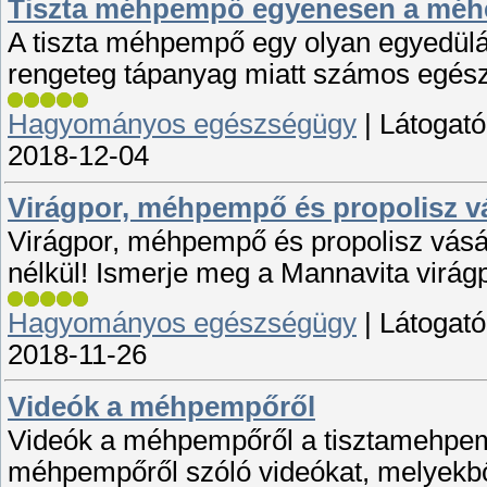
Tiszta méhpempő egyenesen a méh
A tiszta méhpempő egy olyan egyedülál
rengeteg tápanyag miatt számos egész
Hagyományos egészségügy
|
Látogató
2018-12-04
Virágpor, méhpempő és propolisz v
Virágpor, méhpempő és propolisz vásár
nélkül! Ismerje meg a Mannavita virágp
Hagyományos egészségügy
|
Látogató
2018-11-26
Videók a méhpempőről
Videók a méhpempőről a tisztamehpem
méhpempőről szóló videókat, melyekből