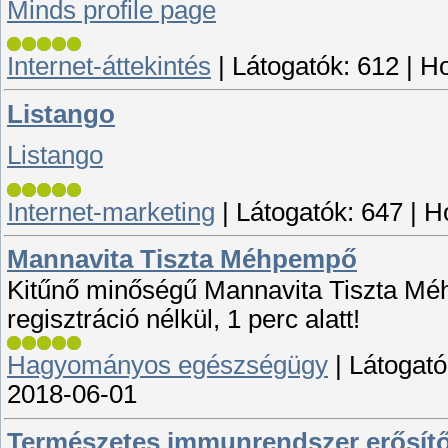
Minds profile page
Internet-áttekintés
|
Látogatók:
612
|
Ho
Listango
Listango
Internet-marketing
|
Látogatók:
647
|
H
Mannavita Tiszta Méhpempő
Kitűnő minőségű Mannavita Tiszta Mé
regisztráció nélkül, 1 perc alatt!
Hagyományos egészségügy
|
Látogató
2018-06-01
Természetes immunrendszer erősít