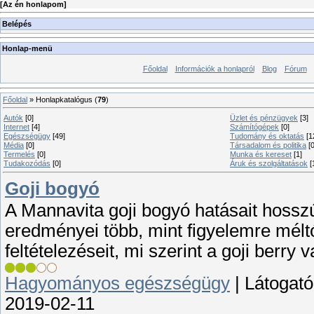
[
Az én honlapom
]
Belépés
Honlap-menü
Főoldal
Információk a honlapról
Blog
Fórum
Főoldal
»
Honlapkatalógus
(
79
)
Autók
[0]
Üzlet és pénzügyek
[3]
Internet
[4]
Számítógépek
[0]
Egészségügy
[49]
Tudomány és oktatás
[1
Média
[0]
Társadalom és politika
[0
Termelés
[0]
Munka és kereset
[1]
Tudakozódás
[0]
Áruk és szolgáltatások
[
Goji bogyó
A Mannavita goji bogyó hatásait hossz
eredményei több, mint figyelemre mélt
feltételezéseit, mi szerint a goji berry
Hagyományos egészségügy
|
Látogató
2019-02-11