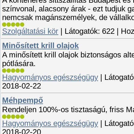
A konténeres sittszállítás Budapest é
színvonal, alacsony árak - ezt tudjuk g
nemcsak magánszemélyek, de vállalko
Szolgáltatási kör
|
Látogatók:
622
|
Hoz
Minősített krill olajok
A minősített krill olajok biztonságos a
pótlására.
Hagyományos egészségügy
|
Látogató
2018-02-22
Méhpempő
Rendeljen 100%-os tisztaságú, friss 
Hagyományos egészségügy
|
Látogató
2018-02-20