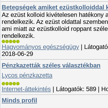
Betegségek amiket ezüstkolloiddal 
Az ezüst kolloid kivételesen hatékony a
rendelkezik. Az ezüst oldattal szembe
ami miatt az ezüstkolloid roppant széle
rendelkezik.
Hagyományos egészségügy
|
Látogató
2018-06-29
Pénzkazetták széles választékban
Lycos pénzkazetta
Internet-áttekintés
|
Látogatók:
589
|
Ho
Minds profil