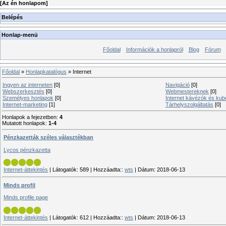
[
Az én honlapom
]
Belépés
Honlap-menü
Főoldal
Információk a honlapról
Blog
Fórum
Főoldal
»
Honlapkatalógus
» Internet
Ingyen az interneten
[0]
Navigáció
[0]
Webszerkesztés
[0]
Webmestereknek
[0]
Személyes honlapok
[0]
Internet kávézók és kub
Internet-marketing
[1]
Tárhelyszolgáltatás
[0]
Honlapok a fejezetben
:
4
Mutatott honlapok
:
1-4
Pénzkazetták széles választékban
Lycos pénzkazetta
Internet-áttekintés
|
Látogatók:
589
|
Hozzáadta::
wts
|
Dátum:
2018-06-13
Minds profil
Minds profile page
Internet-áttekintés
|
Látogatók:
612
|
Hozzáadta::
wts
|
Dátum:
2018-06-13