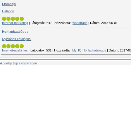
Listango
Listango
Internet-marketing
|
Látogatók:
647
|
Hozzáadta::
worldtrade
|
Dátum:
2018-06-01
Honlapkatalógus
Nyilvános katalógus
Internet-áttekintés
|
Látogatók:
531
|
Hozzáadta::
MyHQ Honlapkatalógus
|
Dátum:
2017-0
A honlap teljes egészében