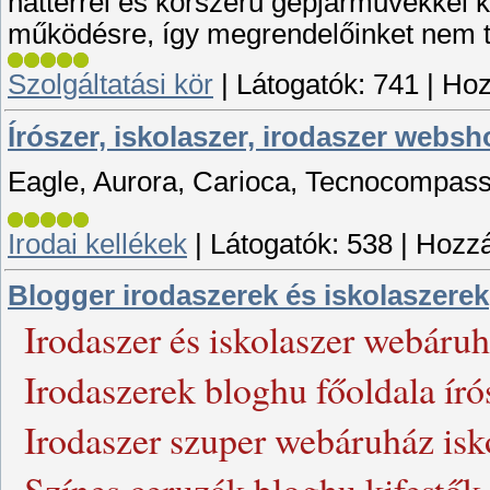
háttérrel és korszerű gépjárművekkel
működésre, így megrendelőinket nem t
Szolgáltatási kör
|
Látogatók:
741
|
Hoz
Írószer, iskolaszer, irodaszer webs
Eagle, Aurora, Carioca, Tecnocompas
Irodai kellékek
|
Látogatók:
538
|
Hozzá
Blogger irodaszerek és iskolaszerek
Irodaszer és iskolaszer webáru
Irodaszerek bloghu főoldala író
Irodaszer szuper webáruház isko