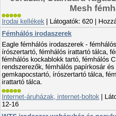
Mesh fémhá
Irodai kellékek
|
Látogatók:
620
|
Hozzá
Fémhálós irodaszerek
Eagle fémhálós irodaszerek - fémhálós
írószertartó, fémhálós irattartó tálca
fémhálós kockablokk tartó, fémhálós
rendszerezők, fémhálós papírkosár és
gemkapocstartó, írószertartó tálca, fém
irattartó tálca.
Internet-áruházak, internet-boltok
|
Lát
12-16