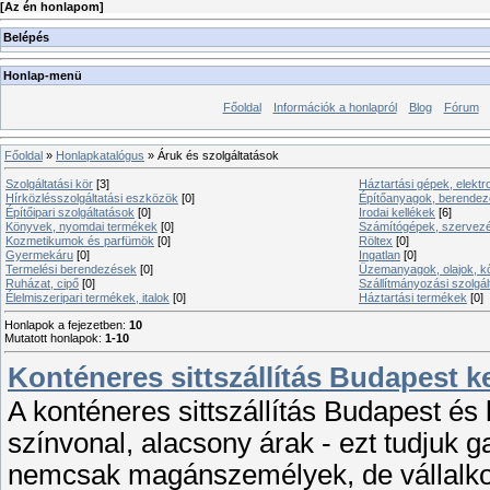
[
Az én honlapom
]
Belépés
Honlap-menü
Főoldal
Információk a honlapról
Blog
Fórum
Főoldal
»
Honlapkatalógus
» Áruk és szolgáltatások
Szolgáltatási kör
[3]
Háztartási gépek, elektr
Hírközlésszolgáltatási eszközök
[0]
Építőanyagok, berende
Építőipari szolgáltatások
[0]
Irodai kellékek
[6]
Könyvek, nyomdai termékek
[0]
Számítógépek, szervez
Kozmetikumok és parfümök
[0]
Röltex
[0]
Gyermekáru
[0]
Ingatlan
[0]
Termelési berendezések
[0]
Üzemanyagok, olajok, kő
Ruházat, cipő
[0]
Szállítmányozási szolgál
Élelmiszeripari termékek, italok
[0]
Háztartási termékek
[0]
Honlapok a fejezetben
:
10
Mutatott honlapok
:
1-10
Konténeres sittszállítás Budapest k
A konténeres sittszállítás Budapest é
színvonal, alacsony árak - ezt tudjuk g
nemcsak magánszemélyek, de vállalko