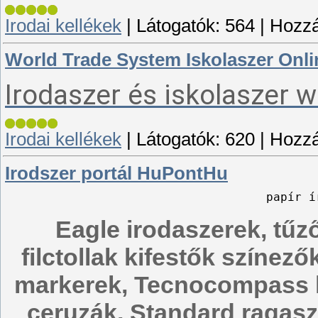
Irodai kellékek
|
Látogatók:
564
|
Hozzá
World Trade System Iskolaszer Onl
Irodaszer és iskolaszer 
Irodai kellékek
|
Látogatók:
620
|
Hozzá
Irodszer portál HuPontHu
papír í
Eagle irodaszerek, tűz
filctollak kifestők színez
markerek, Tecnocompass k
ceruzák, Standard ragaszt