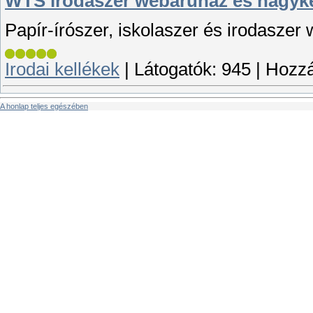
WTS irodaszer webáruház és nagyk
Papír-írószer, iskolaszer és irodaszer
Irodai kellékek
|
Látogatók:
945
|
Hozzá
A honlap teljes egészében