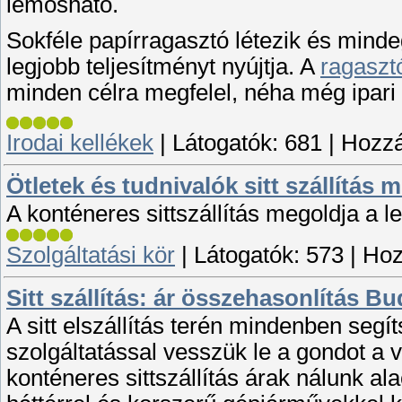
lemosható.
Sokféle papírragasztó létezik és mind
legjobb teljesítményt nyújtja. A
ragasztó
minden célra megfelel, néha még ipari
Irodai kellékek
|
Látogatók:
681
|
Hozzá
Ötletek és tudnivalók sitt szállítás 
A konténeres sittszállítás megoldja a 
Szolgáltatási kör
|
Látogatók:
573
|
Hoz
Sitt szállítás: ár összehasonlítás B
A sitt elszállítás terén mindenben segít
szolgáltatással vesszük le a gondot a vá
konténeres sittszállítás árak nálunk al