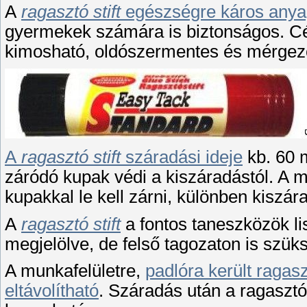
A
ragasztó stift
egészségre káros anya
gyermekek számára is biztonságos. Cé
kimosható, oldószermentes és mérgez
A
ragasztó stift
száradási ideje
kb. 60 
záródó kupak védi a kiszáradástól. A 
kupakkal le kell zárni, különben kiszár
A
ragasztó stift
a fontos taneszközök li
megjelölve, de felső tagozaton is szüks
A munkafelületre,
padlóra került raga
eltávolítható
. Száradás után a ragasztó