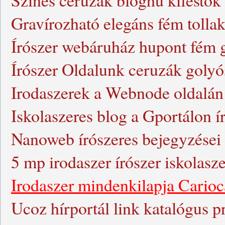
Színes ceruzák bloghu kifestők
Gravírozható elegáns fém tolla
Írószer webáruház hupont fém go
Írószer Oldalunk ceruzák golyóst
Irodaszerek a Webnode oldalán
Iskolaszeres blog a Gportálon í
Nanoweb írószeres bejegyzései i
5 mp irodaszer írószer iskolas
Irodaszer mindenkilapja Carioca 
Ucoz hírportál link katalógus p