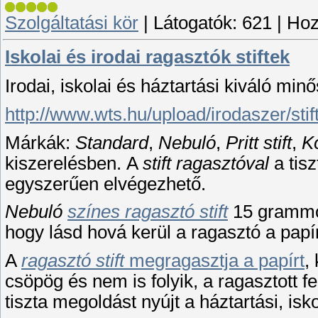
Szolgáltatási kör
|
Látogatók:
621
|
Hoz
Iskolai és irodai ragasztók stiftek
Irodai, iskolai és háztartási kiváló mi
http://www.wts.hu/upload/irodaszer/stift
Márkák:
Standard
,
Nebuló
,
Pritt stift
,
K
kiszerelésben. A
stift ragasztóval
a tis
egyszerűen elvégezhető.
Nebuló
színes ragasztó stift
15 grammo
hogy lásd hová kerül a ragasztó a papír
A
ragasztó stift
megragasztja a papírt
,
csöpög és nem is folyik, a ragasztott f
tiszta megoldást nyújt a háztartási, is